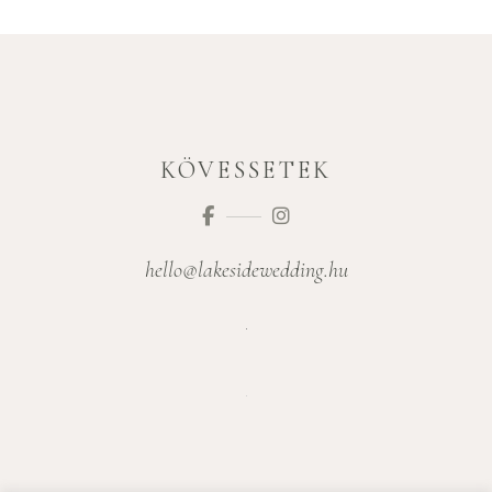
KÖVESSETEK
hello@lakesidewedding.hu