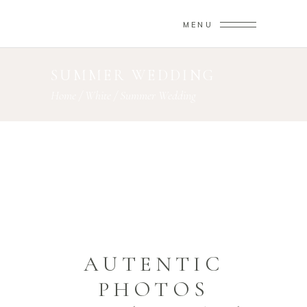
MENU
SUMMER WEDDING
Home
/
White
/
Summer Wedding
AUTENTIC
PHOTOS