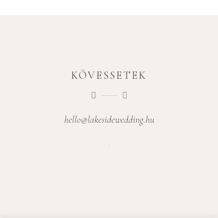
KÖVESSETEK
hello@lakesidewedding.hu